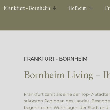
Frankfurt - Bornheim
Hofheim
Fr
FRANKFURT - BORNHEIM
Bornheim Living – I
Frankfurt zählt als eine der Top-7-Städt
stärksten Regionen des Landes. Besond
begehrtesten Wohnlagen der Stadt und v