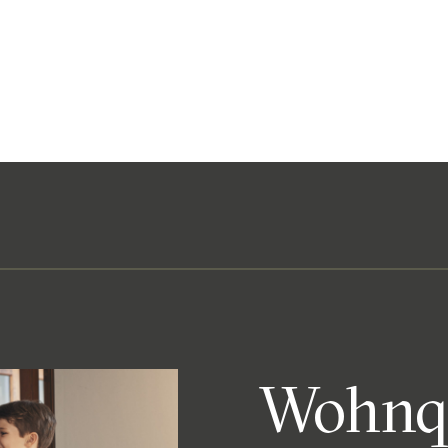
ber uns
Projekte
Refere
Bornheim Living
Wohnqu